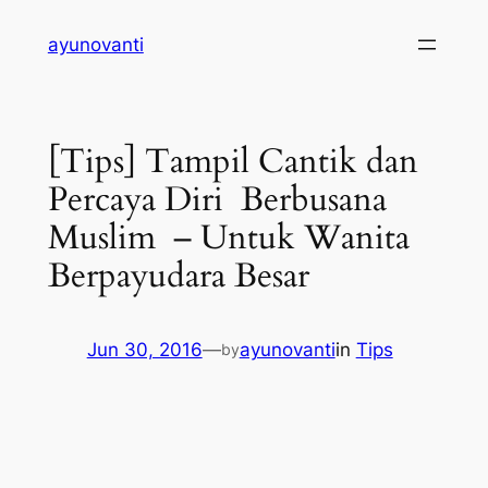
Skip
ayunovanti
to
content
[Tips] Tampil Cantik dan
Percaya Diri Berbusana
Muslim – Untuk Wanita
Berpayudara Besar
Jun 30, 2016
—
ayunovanti
in
Tips
by