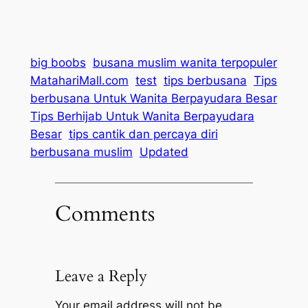
big boobs
busana muslim wanita terpopuler
MatahariMall.com
test
tips berbusana
Tips
berbusana Untuk Wanita Berpayudara Besar
Tips Berhijab Untuk Wanita Berpayudara
Besar
tips cantik dan percaya diri
berbusana muslim
Updated
Comments
Leave a Reply
Your email address will not be