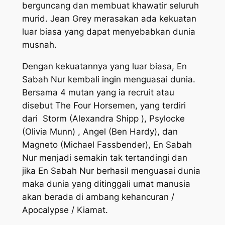
berguncang dan membuat khawatir seluruh
murid. Jean Grey merasakan ada kekuatan
luar biasa yang dapat menyebabkan dunia
musnah.
Dengan kekuatannya yang luar biasa, En
Sabah Nur kembali ingin menguasai dunia.
Bersama 4 mutan yang ia
recruit
atau
disebut The Four Horsemen, yang terdiri
dari Storm (Alexandra Shipp ), Psylocke
(Olivia Munn) , Angel (Ben Hardy), dan
Magneto (Michael Fassbender), En Sabah
Nur menjadi semakin tak tertandingi dan
jika En Sabah Nur berhasil menguasai dunia
maka dunia yang ditinggali umat manusia
akan berada di ambang kehancuran /
Apocalypse / Kiamat.