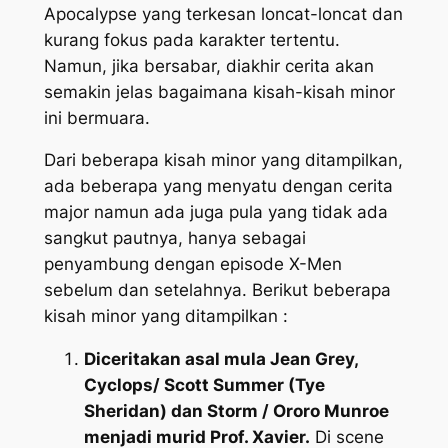
Apocalypse yang terkesan loncat-loncat dan
kurang fokus pada karakter tertentu.
Namun, jika bersabar, diakhir cerita akan
semakin jelas bagaimana kisah-kisah minor
ini bermuara.
Dari beberapa kisah minor yang ditampilkan,
ada beberapa yang menyatu dengan cerita
major namun ada juga pula yang tidak ada
sangkut pautnya, hanya sebagai
penyambung dengan episode X-Men
sebelum dan setelahnya. Berikut beberapa
kisah minor yang ditampilkan :
Diceritakan asal mula Jean Grey,
Cyclops/ Scott Summer (Tye
Sheridan) dan Storm / Ororo Munroe
menjadi murid Prof. Xavier.
Di scene