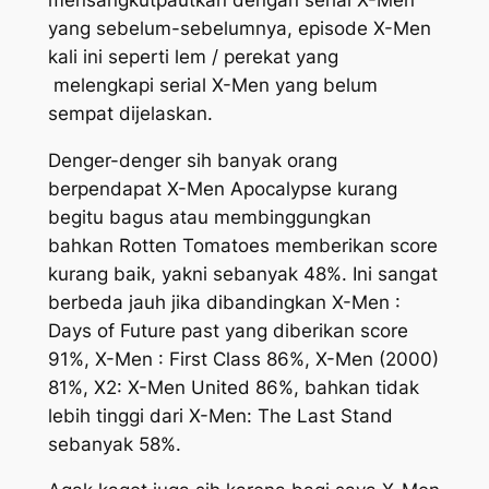
yang sebelum-sebelumnya, episode X-Men
kali ini seperti lem / perekat yang
melengkapi serial X-Men yang belum
sempat dijelaskan.
Denger-denger sih banyak orang
berpendapat X-Men Apocalypse kurang
begitu bagus atau membinggungkan
bahkan Rotten Tomatoes memberikan score
kurang baik, yakni sebanyak 48%. Ini sangat
berbeda jauh jika dibandingkan X-Men :
Days of Future past yang diberikan score
91%, X-Men : First Class 86%, X-Men (2000)
81%, X2: X-Men United 86%, bahkan tidak
lebih tinggi dari X-Men: The Last Stand
sebanyak 58%.