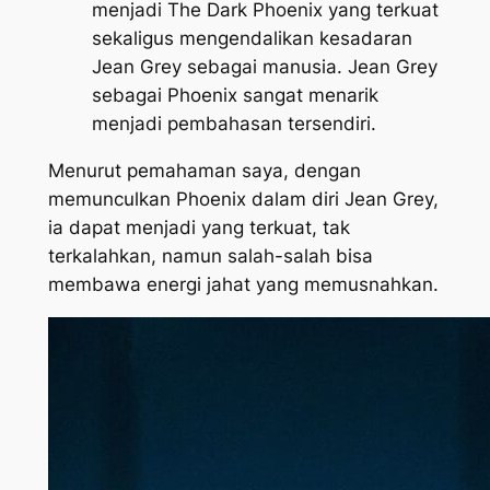
menjadi The Dark Phoenix yang terkuat
sekaligus mengendalikan kesadaran
Jean Grey sebagai manusia. Jean Grey
sebagai Phoenix sangat menarik
menjadi pembahasan tersendiri.
Menurut pemahaman saya, dengan
memunculkan Phoenix dalam diri Jean Grey,
ia dapat menjadi yang terkuat, tak
terkalahkan, namun salah-salah bisa
membawa energi jahat yang memusnahkan.