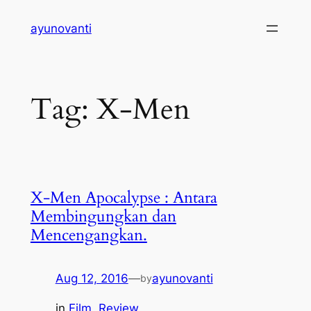
Skip
ayunovanti
to
content
Tag:
X-Men
X-Men Apocalypse : Antara
Membingungkan dan
Mencengangkan.
Aug 12, 2016
—
ayunovanti
by
in
Film
, 
Review