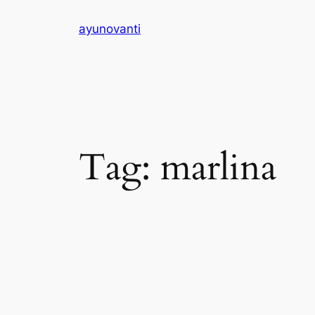
Skip
ayunovanti
to
content
Tag:
marlina