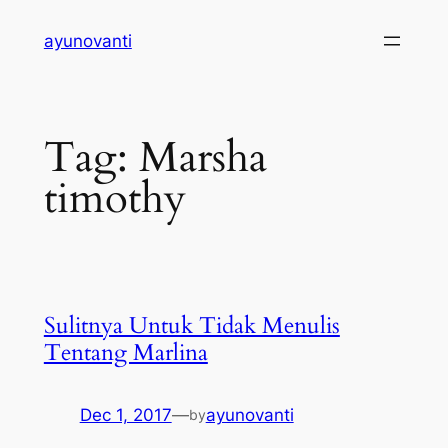
Skip
ayunovanti
to
content
Tag:
Marsha
timothy
Sulitnya Untuk Tidak Menulis
Tentang Marlina
Dec 1, 2017
—
ayunovanti
by