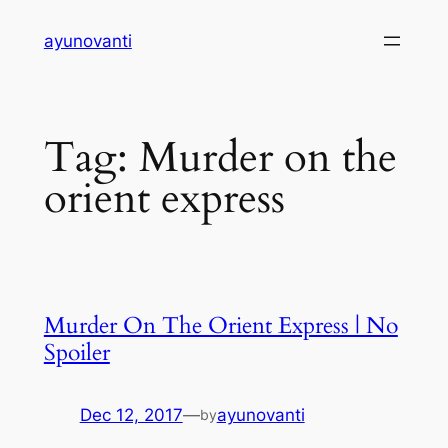
Skip
ayunovanti
to
content
Tag:
Murder on the
orient express
Murder On The Orient Express | No
Spoiler
Dec 12, 2017
—
ayunovanti
by