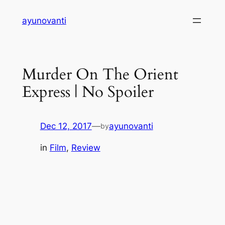
Skip
ayunovanti
to
content
Murder On The Orient
Express | No Spoiler
Dec 12, 2017
—
ayunovanti
by
in
Film
, 
Review