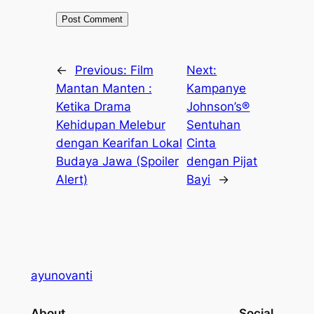
←
Previous:
Film
Next:
Mantan Manten :
Kampanye
Ketika Drama
Johnson’s®
Kehidupan Melebur
Sentuhan
dengan Kearifan Lokal
Cinta
Budaya Jawa (Spoiler
dengan Pijat
Alert)
Bayi
→
ayunovanti
About
Social