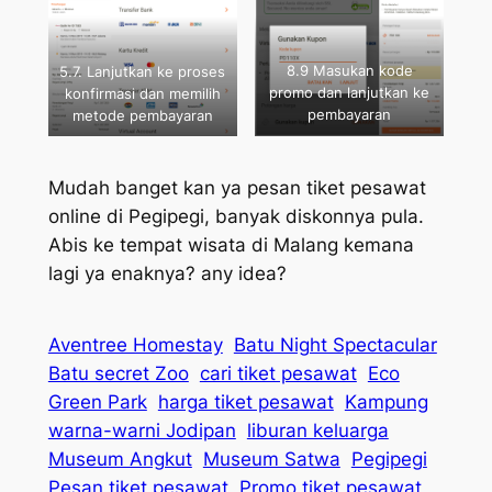
8.9 Masukan kode
5.7. Lanjutkan ke proses
promo dan lanjutkan ke
konfirmasi dan memilih
pembayaran
metode pembayaran
Mudah banget kan ya pesan tiket pesawat
online di Pegipegi, banyak diskonnya pula.
Abis ke tempat wisata di Malang kemana
lagi ya enaknya? any idea?
Aventree Homestay
Batu Night Spectacular
Batu secret Zoo
cari tiket pesawat
Eco
Green Park
harga tiket pesawat
Kampung
warna-warni Jodipan
liburan keluarga
Museum Angkut
Museum Satwa
Pegipegi
Pesan tiket pesawat
Promo tiket pesawat