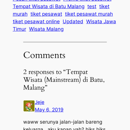
Tempat Wisata di Batu Malang
test
tiket
murah
tiket pesawat
tiket pesawat murah
tiket pesawat online
Updated
Wisata Jawa
Timur
Wisata Malang
Comments
2 responses to “Tempat
Wisata (Mainstream) di Batu,
Malang”
Jeje
May 6, 2019
waww serunya jalan-jalan bareng
keluarga,, aku kapan yah? hiks hiks