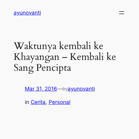
Skip
ayunovanti
to
content
Waktunya kembali ke
Khayangan – Kembali ke
Sang Pencipta
Mar 31, 2016
—
ayunovanti
by
in
Cerita
, 
Personal