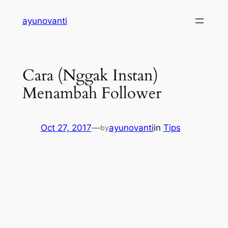
Skip
ayunovanti
to
content
Cara (Nggak Instan)
Menambah Follower
Oct 27, 2017
—
ayunovanti
in
Tips
by