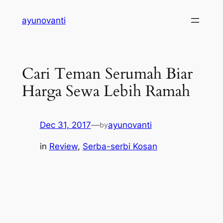
Skip
ayunovanti
to
content
Cari Teman Serumah Biar
Harga Sewa Lebih Ramah
Dec 31, 2017
—
ayunovanti
by
in
Review
, 
Serba-serbi Kosan