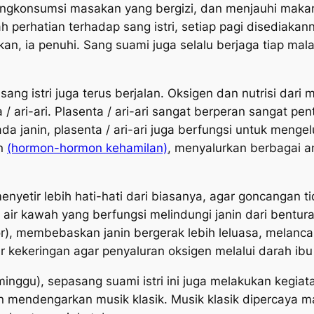
 mengkonsumsi masakan yang bergizi, dan menjauhi m
h perhatian terhadap sang istri, setiap pagi disediakann
n, ia penuhi. Sang suami juga selalu berjaga tiap mala
sang istri juga terus berjalan. Oksigen dan nutrisi da
a / ari-ari. Plasenta / ari-ari sangat berperan sangat p
ada janin, plasenta / ari-ari juga berfungsi untuk men
on
(hormon-hormon kehamilan)
, menyalurkan berbagai 
nyetir lebih hati-hati dari biasanya, agar goncangan 
 / air kawah yang berfungsi melindungi janin dari bentu
tor), membebaskan janin bergerak lebih leluasa, melan
r kekeringan agar penyaluran oksigen melalui darah ibu 
inggu), sepasang suami istri ini juga melakukan kegia
mendengarkan musik klasik. Musik klasik dipercaya ma