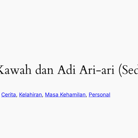
wah dan Adi Ari-ari (Sed
n
Cerita
, 
Kelahiran
, 
Masa Kehamilan
, 
Personal