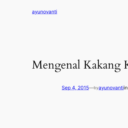
Skip
ayunovanti
to
content
Mengenal Kakang Ka
Sep 4, 2015
—
ayunovanti
i
by